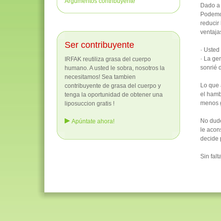
Argumentos contribuyente
Dado a 
Podemos
reducir
ventaja
Ser contribuyente
· Usted 
· La ge
IRFAK reutiliza grasa del cuerpo
sonrié 
humano. A usted le sobra, nosotros la
necesitamos! Sea tambien
Lo que 
contribuyente de grasa del cuerpo y
el hamb
tenga la oportunidad de obtener una
menos g
liposuccion gratis !
No dude
Apúntate ahora!
le acon
decide 
Sin fal